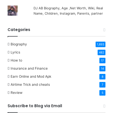
DJ AB Biography, Age ,Net Worth, Wiki, Real
Name, Children, Instagram, Parents, partner
Categories
Biography
1,893
Lyrics
482
How to
17
Insurance and Finance
14
Earn Online and Mod Apk
8
Airtime Trick and cheats
7
Review
5
Subscribe to Blog via Email