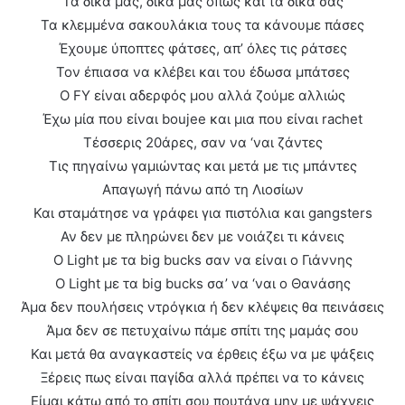
Τα δικά μας, δικά μας όπως και τα δικά σας
Τα κλεμμένα σακουλάκια τους τα κάνουμε πάσες
Έχουμε ύποπτες φάτσες, απ’ όλες τις ράτσες
Τον έπιασα να κλέβει και του έδωσα μπάτσες
Ο FY είναι αδερφός μου αλλά ζούμε αλλιώς
Έχω μία που είναι boujee και μια που είναι rachet
Τέσσερις 20άρες, σαν να ‘ναι ζάντες
Τις πηγαίνω γαμιώντας και μετά με τις μπάντες
Απαγωγή πάνω από τη Λιοσίων
Και σταμάτησε να γράφει για πιστόλια και gangsters
Αν δεν με πληρώνει δεν με νοιάζει τι κάνεις
Ο Light με τα big bucks σαν να είναι ο Γιάννης
Ο Light με τα big bucks σα’ να ‘ναι ο Θανάσης
Άμα δεν πουλήσεις ντρόγκια ή δεν κλέψεις θα πεινάσεις
Άμα δεν σε πετυχαίνω πάμε σπίτι της μαμάς σου
Και μετά θα αναγκαστείς να έρθεις έξω να με ψάξεις
Ξέρεις πως είναι παγίδα αλλά πρέπει να το κάνεις
Είμαι κάτω από το σπίτι σου πουτάνα μην με ψάχνεις