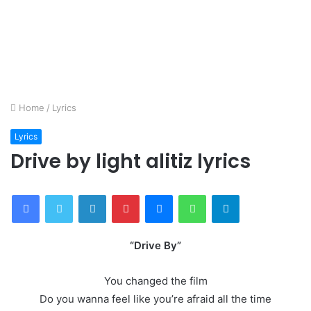
Home
/
Lyrics
Lyrics
Drive by light alitiz lyrics
Facebook
Twitter
LinkedIn
Pinterest
Messenger
WhatsApp
Telegram
“Drive By”
You changed the film
Do you wanna feel like you’re afraid all the time